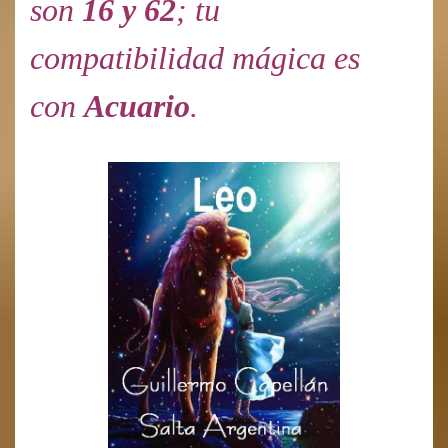
son
16 y 62
; tu
compatibilidad mágica es
con
Acuario
.