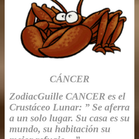
CÁNCER
Zodiac
Guille CANCER es el
Crustáceo Lunar: ” Se aferra
a un solo lugar. Su casa es su
mundo, su habitación su