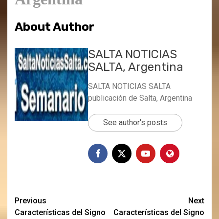
About Author
SALTA NOTICIAS
SALTA, Argentina
SALTA NOTICIAS SALTA
publicación de Salta, Argentina
See author's posts
Post
Previous
Next
Características del Signo
Características del Signo
navigation