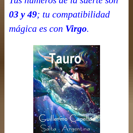
Tus números de la suerte son
03 y 49
; tu compatibilidad
mágica es con
Virgo
.