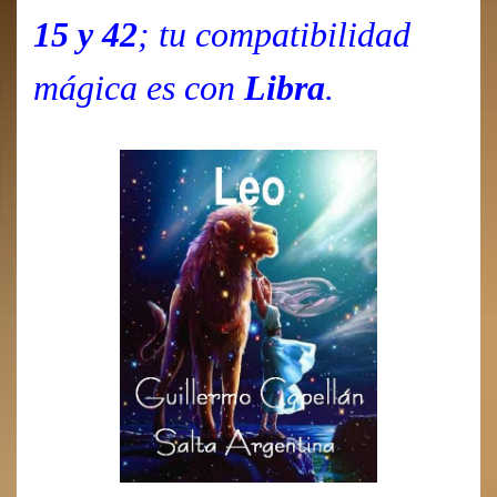
15 y 42
; tu compatibilidad
mágica es con
Libra
.