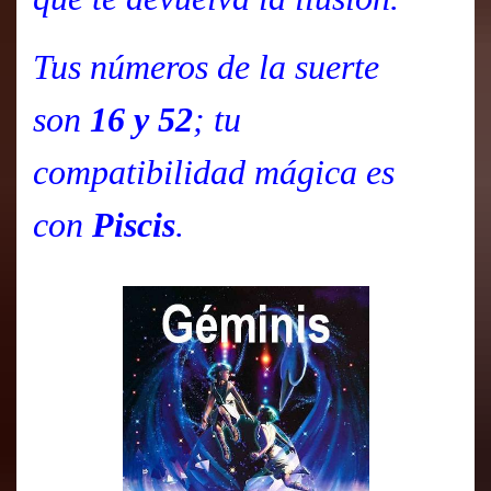
Tus números de la suerte
son
16 y 52
; tu
compatibilidad mágica es
con
Piscis
.