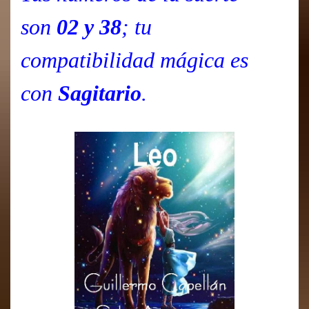
son
02 y 38
; tu
compatibilidad mágica es
con
Sagitario
.