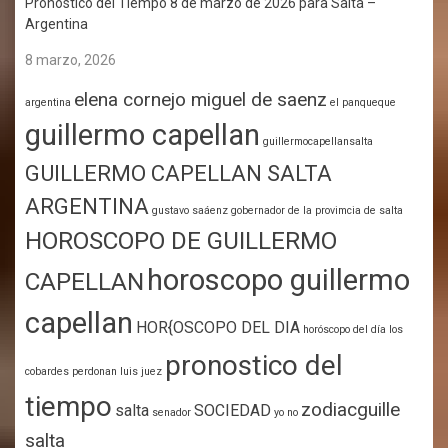
Pronóstico del Tiempo 8 de marzo de 2026 para Salta –
Argentina
8 marzo, 2026
elena cornejo miguel de saenz
argentina
el panqueque
guillermo capellan
guillermocapellansalta
GUILLERMO CAPELLAN SALTA
ARGENTINA
gustavo saáenz gobernador de la provimcia de salta
HOROSCOPO DE GUILLERMO
horoscopo guillermo
CAPELLAN
capellan
HOR{OSCOPO DEL DIA
horóscopo del día
los
pronostico del
cobardes perdonan
luis juez
tiempo
zodiacguille
salta
SOCIEDAD
senador
yo no
salta