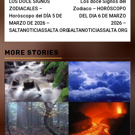
LOS DOCE SIGNOS
Los doce Signos del
navigation
ZODIACALES –
Zodiaco – HORÓSCOPO
Horóscopo del DÍA 5 DE
DEL DIA 6 DE MARZO
MARZO DE 2026 –
2026 –
SALTANOTICIASSALTA.ORG
SALTANOTICIASSALTA.ORG
MORE STORIES