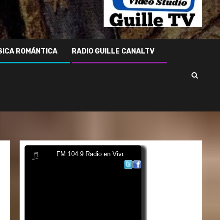
Rosas
–
Guille
Capell
Radio
SICA ROMÁNTICA
RADIO GUILLE CANALTV
del
Guille
104.9
–
Salta
–
ARG