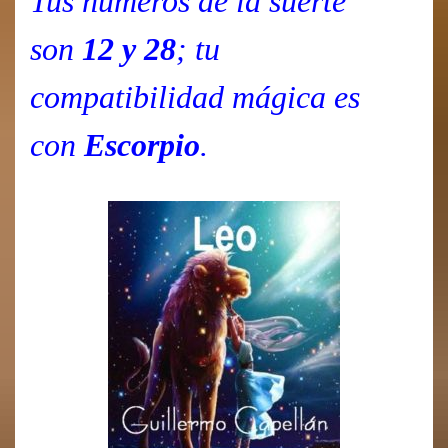
Tus números de la suerte
son
12 y 28
; tu
compatibilidad mágica es
con
Escorpio
.