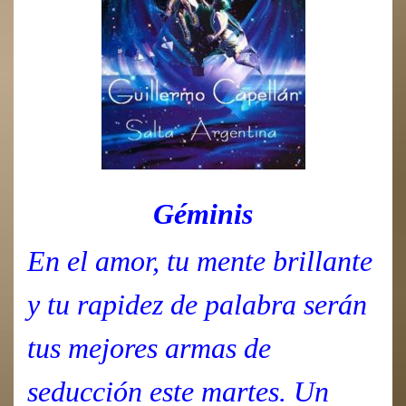
Géminis
En el amor, tu mente brillante
y tu rapidez de palabra serán
tus mejores armas de
seducción este martes. Un