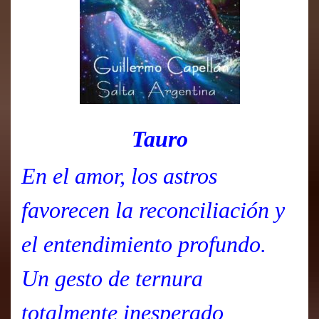
Tauro
En el amor, los astros
favorecen la reconciliación y
el entendimiento profundo.
Un gesto de ternura
totalmente inesperado