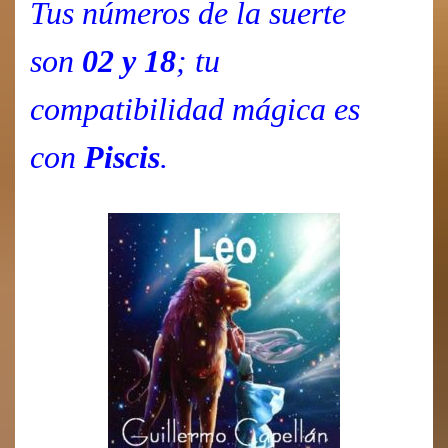
Tus números de la suerte
son
02 y 18
; tu
compatibilidad mágica es
con
Piscis
.