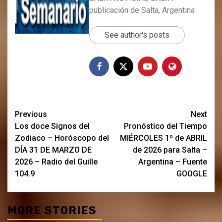
publicación de Salta, Argentina
See author's posts
Post
Previous
Next
Los doce Signos del
Pronóstico del Tiempo
navigation
Zodiaco – Horóscopo del
MIÉRCOLES 1º de ABRIL
DÍA 31 DE MARZO DE
de 2026 para Salta –
2026 – Radio del Guille
Argentina – Fuente
104.9
GOOGLE
MORE STORIES