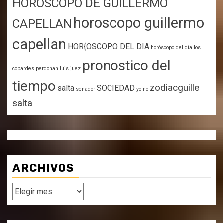
HOROSCOPO DE GUILLERMO
horoscopo guillermo
CAPELLAN
capellan
HOR{OSCOPO DEL DIA
horóscopo del día
los
pronostico del
cobardes perdonan
luis juez
tiempo
zodiacguille
salta
SOCIEDAD
senador
yo no
salta
ARCHIVOS
Archivos