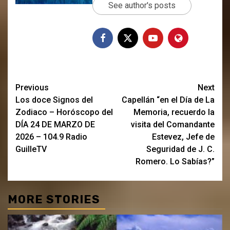
See author's posts
Post
Previous
Next
Los doce Signos del
Capellán “en el Día de La
navigation
Zodiaco – Horóscopo del
Memoria, recuerdo la
DÍA 24 DE MARZO DE
visita del Comandante
2026 – 104.9 Radio
Estevez, Jefe de
GuilleTV
Seguridad de J. C.
Romero. Lo Sabías?”
MORE STORIES