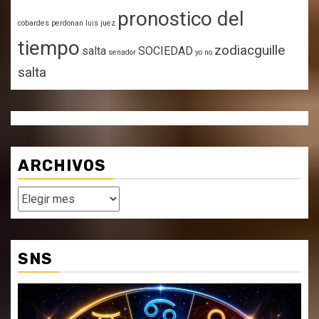
pronostico del
cobardes perdonan
luis juez
tiempo
zodiacguille
salta
SOCIEDAD
senador
yo no
salta
ARCHIVOS
Archivos
SNS