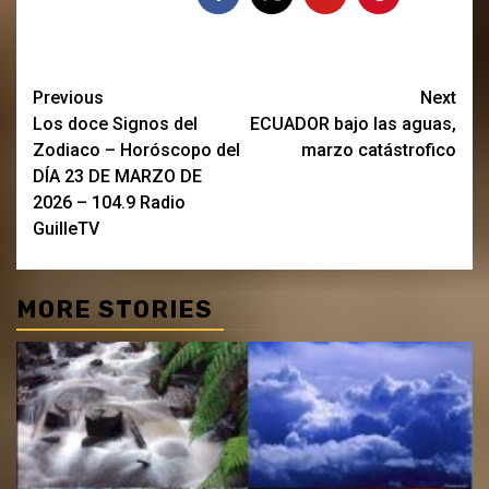
Post
Previous
Next
Los doce Signos del
ECUADOR bajo las aguas,
navigation
Zodiaco – Horóscopo del
marzo catástrofico
DÍA 23 DE MARZO DE
2026 – 104.9 Radio
GuilleTV
MORE STORIES