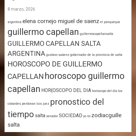
8 marzo, 2026
elena cornejo miguel de saenz
argentina
el panqueque
guillermo capellan
guillermocapellansalta
GUILLERMO CAPELLAN SALTA
ARGENTINA
gustavo saáenz gobernador de la provimcia de salta
HOROSCOPO DE GUILLERMO
horoscopo guillermo
CAPELLAN
capellan
HOR{OSCOPO DEL DIA
horóscopo del día
los
pronostico del
cobardes perdonan
luis juez
tiempo
zodiacguille
salta
SOCIEDAD
senador
yo no
salta