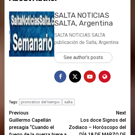
SALTA NOTICIAS
SALTA, Argentina
SALTA NOTICIAS SALTA
publicación de Salta, Argentina
See author's posts
pronostico del tiempo
salta
Tags:
Post
Previous
Next
Guillermo Capellán
Los doce Signos del
navigation
presagia “Cuando el
Zodiaco – Horóscopo del
fuego de la guerra hiere a
DÍA 18 DE MARZO DE