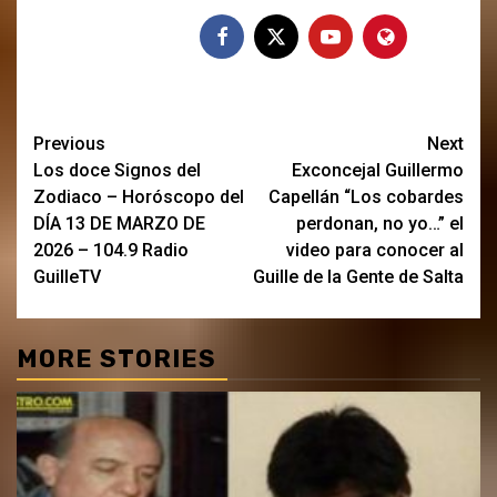
Post
Previous
Next
Los doce Signos del
Exconcejal Guillermo
navigation
Zodiaco – Horóscopo del
Capellán “Los cobardes
DÍA 13 DE MARZO DE
perdonan, no yo…” el
2026 – 104.9 Radio
video para conocer al
GuilleTV
Guille de la Gente de Salta
MORE STORIES