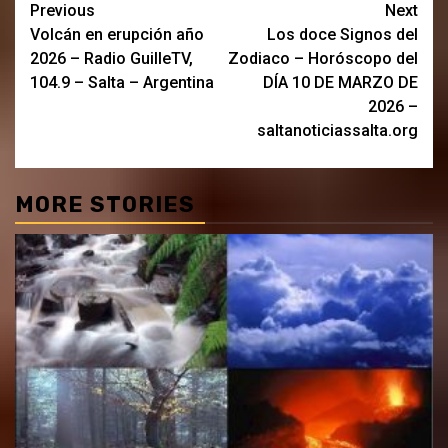
Post
Previous
Next
Volcán en erupción año
Los doce Signos del
navigation
2026 – Radio GuilleTV,
Zodiaco – Horóscopo del
104.9 – Salta – Argentina
DÍA 10 DE MARZO DE
2026 –
saltanoticiassalta.org
MORE STORIES