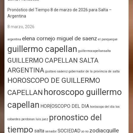
Pronóstico del Tiempo 8 de marzo de 2026 para Salta –
Argentina
8 marzo, 2026
elena cornejo miguel de saenz
argentina
el panqueque
guillermo capellan
guillermocapellansalta
GUILLERMO CAPELLAN SALTA
ARGENTINA
gustavo saáenz gobernador de la provimcia de salta
HOROSCOPO DE GUILLERMO
horoscopo guillermo
CAPELLAN
capellan
HOR{OSCOPO DEL DIA
horóscopo del día
los
pronostico del
cobardes perdonan
luis juez
tiempo
zodiacguille
salta
SOCIEDAD
senador
yo no