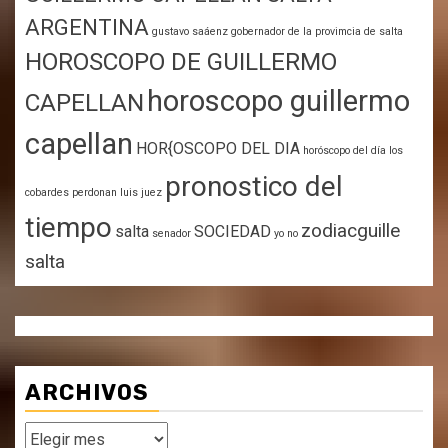
ARGENTINA
gustavo saáenz gobernador de la provimcia de salta
HOROSCOPO DE GUILLERMO
horoscopo guillermo
CAPELLAN
capellan
HOR{OSCOPO DEL DIA
horóscopo del día
los
pronostico del
cobardes perdonan
luis juez
tiempo
zodiacguille
salta
SOCIEDAD
senador
yo no
salta
ARCHIVOS
Archivos