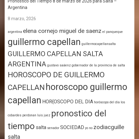
Pronóstico del Tiempo 8 de marzo de 2026 para Salta –
Argentina
8 marzo, 2026
elena cornejo miguel de saenz
argentina
el panqueque
guillermo capellan
guillermocapellansalta
GUILLERMO CAPELLAN SALTA
ARGENTINA
gustavo saáenz gobernador de la provimcia de salta
HOROSCOPO DE GUILLERMO
horoscopo guillermo
CAPELLAN
capellan
HOR{OSCOPO DEL DIA
horóscopo del día
los
pronostico del
cobardes perdonan
luis juez
tiempo
zodiacguille
salta
SOCIEDAD
senador
yo no
salta