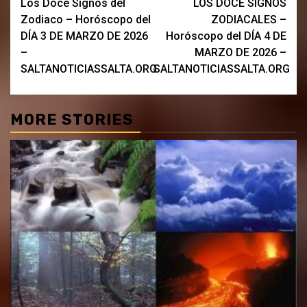
Los Doce Signos del
LOS DOCE SIGNOS
navigation
Zodiaco – Horóscopo del
ZODIACALES –
DÍA 3 DE MARZO DE 2026
Horóscopo del DÍA 4 DE
–
MARZO DE 2026 –
SALTANOTICIASSALTA.ORG
SALTANOTICIASSALTA.ORG
MORE STORIES