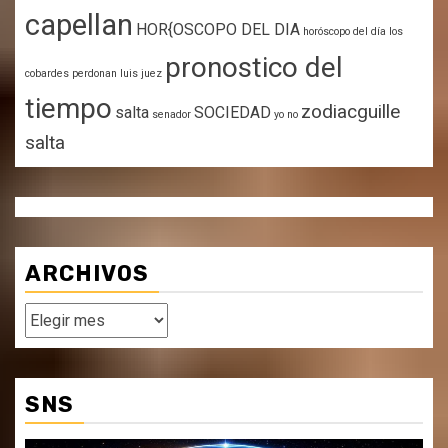
capellan
HOR{OSCOPO DEL DIA
horóscopo del día
los
pronostico del
cobardes perdonan
luis juez
tiempo
zodiacguille
salta
SOCIEDAD
senador
yo no
salta
ARCHIVOS
Archivos
SNS