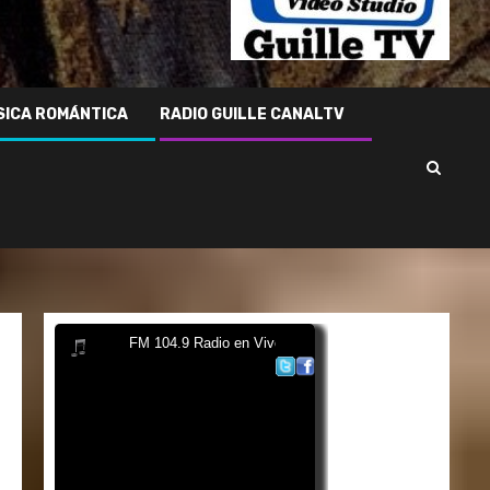
Rosas
–
Guille
Capell
Radio
SICA ROMÁNTICA
RADIO GUILLE CANALTV
del
Guille
104.9
–
Salta
–
ARG