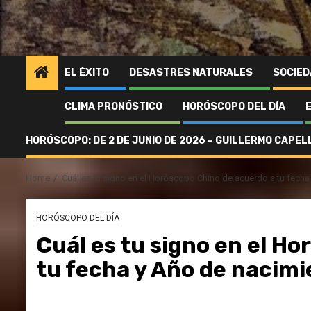
EL ÉXITO
DESASTRES NATURALES
SOCIED
CLIMA PRONÓSTICO
HORÓSCOPO DEL DÍA
HORÓSCOPO: DE 2 DE JUNIO DE 2026 – GUILLERMO CAPELL
Home
Cuál es tu signo en el Horóscopo Chino de acuerdo a tu fech
HORÓSCOPO DEL DÍA
Cuál es tu signo en el H
tu fecha y Año de nacim